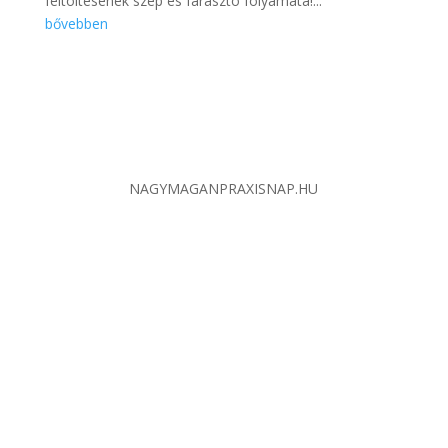
feltöltésének szép és fárasztó folyamata!...
bővebben
NAGYMAGANPRAXISNAP.HU