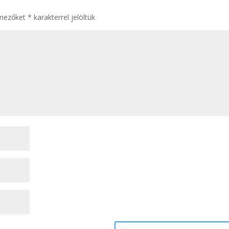
 mezőket
*
karakterrel jelöltük