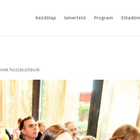
Kezdőlap
Ismertető
Program
Előadói
enek hozzászólások