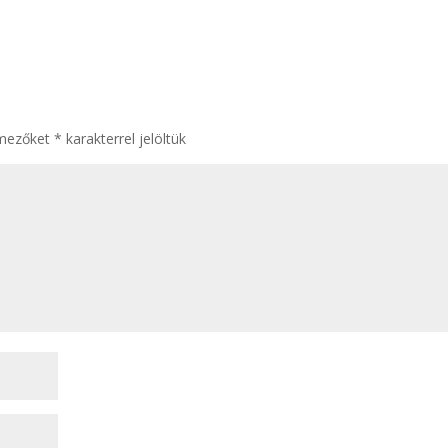
 mezőket
*
karakterrel jelöltük