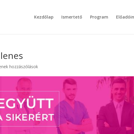
Kezdőlap
Ismertető
Program
Előadói
lenes
enek hozzászólások